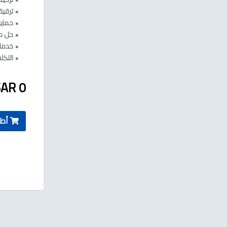
• ترقي
• حماي
• حل 
• خدما
• التكل
0 SAR
أطل