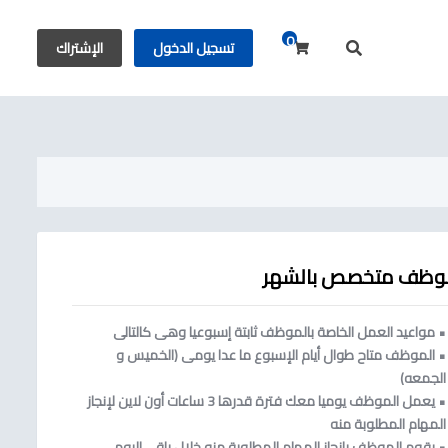
0
عربة التسوق
تسجيل الدخول
الإشتراك
وظف متخصص بالشهر
• مواعيد العمل الخاصة بالموظف ثابتة إسبوعيا وهى كالتالى
• الموظف متاح طوال أيام الإسبوع ما عدا يومى (الخميس و
الجمعه)
• يعمل الموظف يوميا معك فترة قدرها 3 ساعات أون لاين لإنجاز
المهام المطلوبة منه
• يقوم الموظف بإنجاز المهام المطلوبة منه خلال باقى اليوم