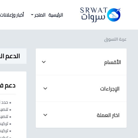
الرئيسية
المتجر
أخبار وإعلانات
عربة التسوق
الدعم ال
الأقسام
دعم ف
الإجراءات
• حدد 
• تنصيب
اختر العملة
• تنصيب
• تركيب 
• تركي
• تركي